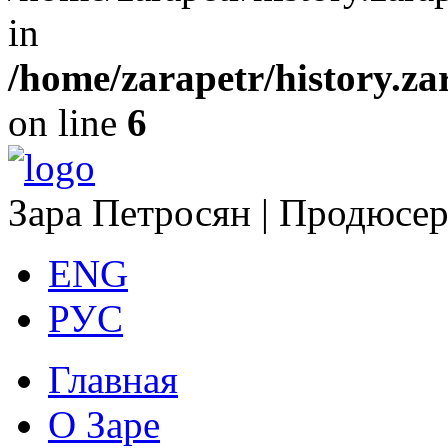
in
/home/zarapetr/history.z
on line
6
Зара Петросян | Продюсе
ENG
РУС
Главная
О Заре