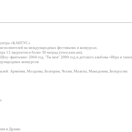
 центра «КАНТУС».
исполнителей на международных фестивалях и конкурсах.
ра 13 лауреатов и более 30 наград (www.zara.am).
«Шоу–фантазии» 2004 год, "Ты моя" 2009 год и детского альбома «Игра и танец
еждународных конкурсов.
алей: Армении, Молдовы, Болгарии, Чехии, Мальты, Македонии, Белорусии.
и
ения и Драмы