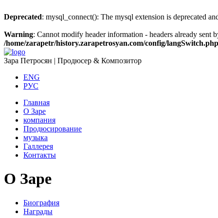
Deprecated
: mysql_connect(): The mysql extension is deprecated and
Warning
: Cannot modify header information - headers already sent b
/home/zarapetr/history.zarapetrosyan.com/config/langSwitch.ph
Зара Петросян | Продюсер & Композитор
ENG
РУС
Главная
О Заре
компания
Продюсирование
музыка
Галлерея
Контакты
О Заре
Биография
Награды