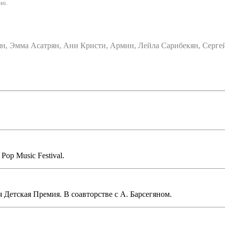
но.
ян, Эмма Асатрян, Ани Кристи, Армин, Лейла Сарибекян, Серге
Pop Music Festival.
 Детская Премия. В соавторстве с А. Барсегяном.