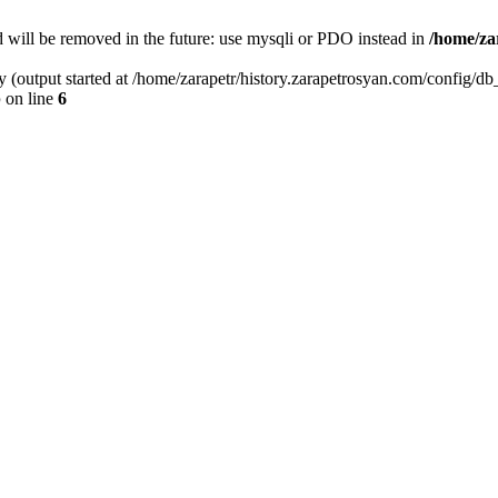
 will be removed in the future: use mysqli or PDO instead in
/home/za
y (output started at /home/zarapetr/history.zarapetrosyan.com/config/db
p
on line
6