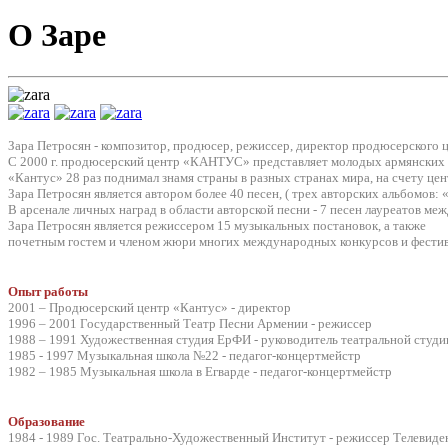
О Заре
Зара Петросян - композитор, продюсер, режиссер, директор продюсерского
C 2000 г. продюсерский центр «КАНТУС» представляет молодых армянских 
«Кантус» 28 раз поднимал знамя страны в разных странах мира, на счету цент
Зара Петросян является автором более 40 песен, ( трех авторских альбомов: 
В арсенале личных наград в области авторской песни - 7 песен лауреатов м
Зара Петросян является режиссером 15 музыкальных постановок, а также
почетным гостем и членом жюри многих международных конкурсов и фестив
Опыт работы
2001 – Продюсерский центр «Кантус» - директор
1996 – 2001 Государственный Театр Песни Армении - режиссер
1988 – 1991 Художественная студия ЕрФИ - руководитель театральной студи
1985 - 1997 Музыкальная школа №22 - педагог-концертмейстр
1982 – 1985 Музыкальная школа в Егварде - педагог-концертмейстр
Образование
1984 - 1989 Гос. Театрально-Художественный Институт - режиссер Телевид